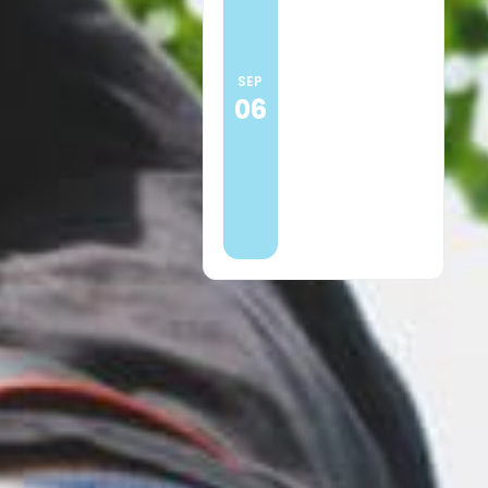
16:00
Praktijkdag
snelcursus
SEP
06
EHBO voor
scouting
Meer
informatie