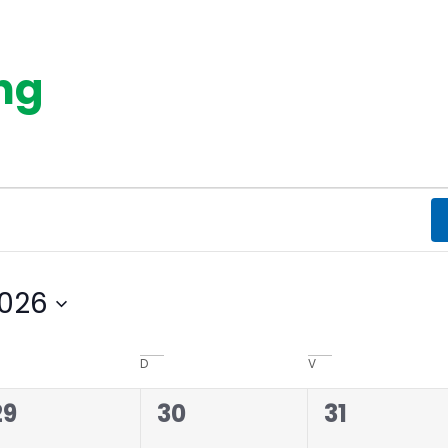
ng
026
D
V
0
0
0
29
30
31
evenementen,
evenementen,
evenemen