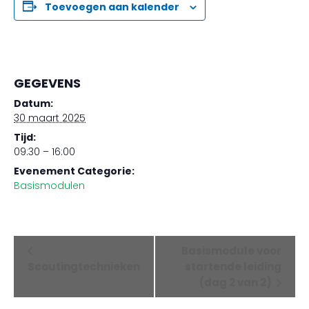
Toevoegen aan kalender
GEGEVENS
Datum:
30 maart 2025
Tijd:
09:30 – 16:00
Evenement Categorie:
Basismodulen
Evenement
Basismodule voor
Scoutingtechnieken
startende leiding
Navigatie
(dag 2 van 2)