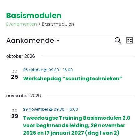
Basismodulen
Evenementen
Basismodulen
Even
Aankomende
Eve
Zoeken
Lijst
Selecteer
Zoek
wee
een
oktober 2026
datum.
en
nav
25 oktober @ 09:30
-
16:00
ZO
weer
25
Workshopdag “scoutingtechnieken”
navig
november 2026
29 november @ 09:30
-
16:00
ZO
29
Tweedaagse Training Basismodulen 2.0
voor beginnende leiding, 29 november
2026 en 17 januari 2027 (dag 1 van 2)