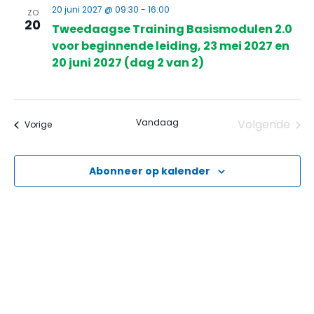
20 juni 2027 @ 09:30
-
16:00
ZO
20
Tweedaagse Training Basismodulen 2.0
voor beginnende leiding, 23 mei 2027 en
20 juni 2027 (dag 2 van 2)
Eve
Vandaag
Volgende
Evenementen
Vorige
Abonneer op kalender