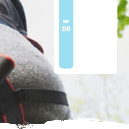
16:00
Praktijkdag
snelcursus
SEP
06
EHBO voor
scouting
Meer
informatie