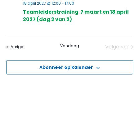
18 april 2027 @ 12:00
-
17:00
Teamleiderstraining 7 maart en 18 april
2027 (dag 2 van 2)
Eve
Vandaag
Volgende
Evenementen
Vorige
Abonneer op kalender