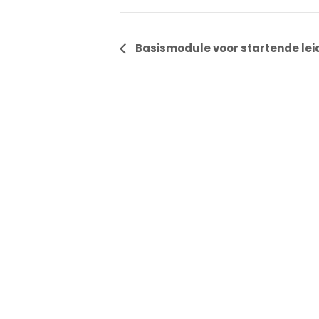
Evenement
Basismodule voor startende leid
Navigatie