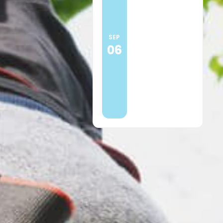
16:00
Praktijkdag
snelcursus
SEP
06
EHBO voor
scouting
Meer
informatie