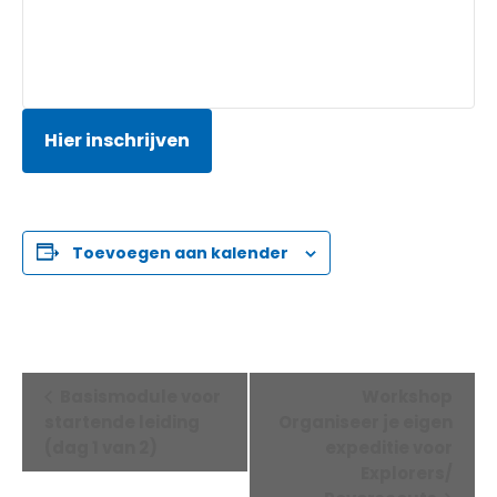
Hier inschrijven
Toevoegen aan kalender
Evenement
Basismodule voor
Workshop
startende leiding
Organiseer je eigen
Navigatie
(dag 1 van 2)
expeditie voor
Explorers/