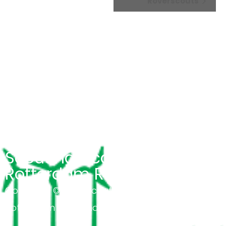
Roverscouts
Scouting Academy
Rotterdam Rijnmond
Copyright © 2026 Scouting Academy
Rotterdam Rijnmond