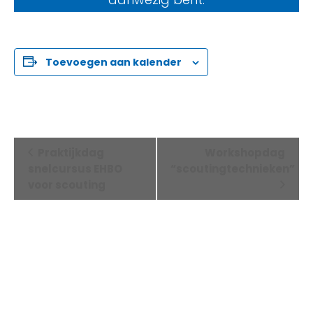
Toevoegen aan kalender
Evenement
Praktijkdag
Workshopdag
snelcursus EHBO
“scoutingtechnieken”
Navigatie
voor scouting