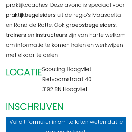
praktijkcoaches. Deze avond is speciaal voor
praktijkbegeleiders
uit de regio’s Maasdelta
en Rond de Rotte. Ook
groepsbegeleiders
,
trainers
en
instructeurs
zijn van harte welkom
om informatie te komen halen en werkwijzen
met elkaar te delen.
LOCATIE
Scouting Hoogvliet
Rietvoornstraat 40
3192 BN Hoogvliet
INSCHRIJVEN
Vul dit formulier in om te laten weten dat je
aanwezig bent.